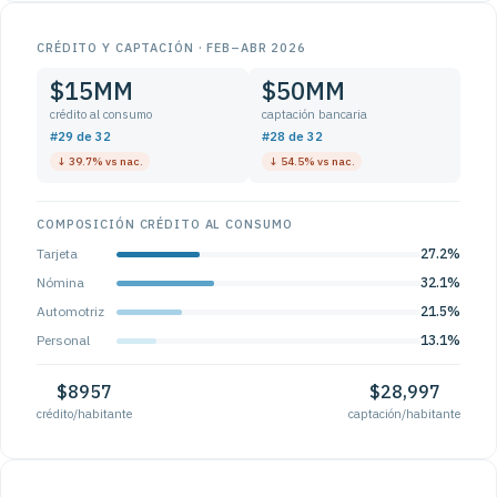
CRÉDITO Y CAPTACIÓN · FEB–ABR 2026
$15MM
$50MM
crédito al consumo
captación bancaria
#29 de 32
#28 de 32
↓ 39.7% vs nac.
↓ 54.5% vs nac.
COMPOSICIÓN CRÉDITO AL CONSUMO
Tarjeta
27.2%
Nómina
32.1%
Automotriz
21.5%
Personal
13.1%
$8957
$28,997
crédito/habitante
captación/habitante