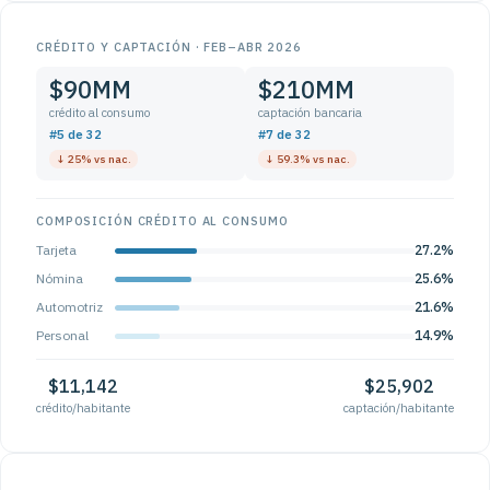
CRÉDITO Y CAPTACIÓN · FEB–ABR 2026
$90MM
$210MM
crédito al consumo
captación bancaria
#5 de 32
#7 de 32
↓ 25% vs nac.
↓ 59.3% vs nac.
COMPOSICIÓN CRÉDITO AL CONSUMO
Tarjeta
27.2%
Nómina
25.6%
Automotriz
21.6%
Personal
14.9%
$11,142
$25,902
crédito/habitante
captación/habitante