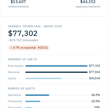
$15,607
$44,352
crédito/habitante
captación/habitante
INGRESO TRIMESTRAL · ENIGH 2024
$77,302
~$25,767 mensuales
↓ 0.7% vs nacional · #15/32
INGRESO VS GASTO
Este estado
$77,302
Nacional
$77,864
Gasto
$44,844
RUBROS DE GASTO
Alimentos
36.3%
Transporte
22.5%
Educación
10%