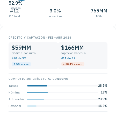
52.9%
servicios
#12
3.0%
765MM
PIB total
del nacional
MXN
CRÉDITO Y CAPTACIÓN · FEB–ABR 2026
$59MM
$166MM
crédito al consumo
captación bancaria
#10 de 32
#11 de 32
↑ 5% vs nac.
↓ 30.4% vs nac.
COMPOSICIÓN CRÉDITO AL CONSUMO
Tarjeta
28.1%
Nómina
29%
Automotriz
23.9%
Personal
13.2%